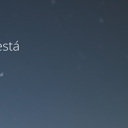
está
a!