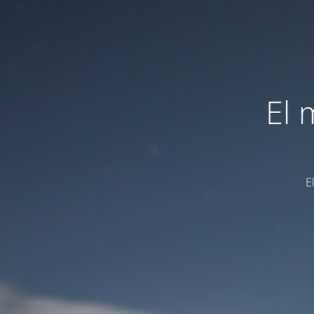
El 
E