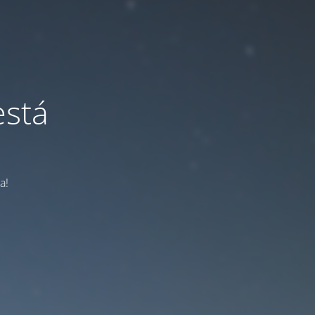
está
a!