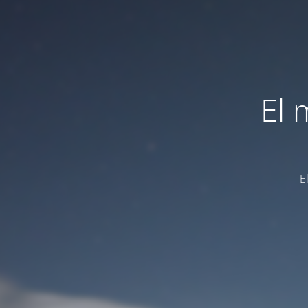
El 
E